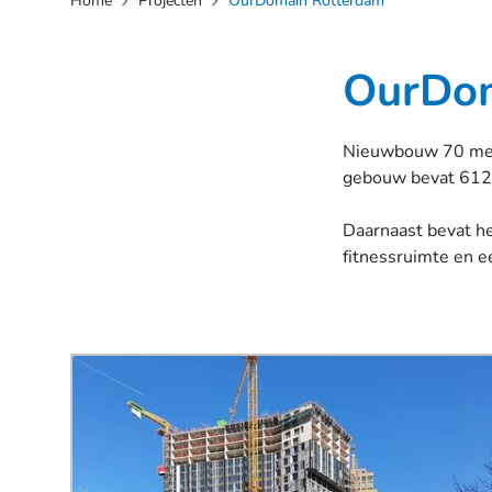
Home
Projecten
OurDomain Rotterdam
OurDom
Nieuwbouw 70 mete
gebouw bevat 612 
Daarnaast bevat he
fitnessruimte en e