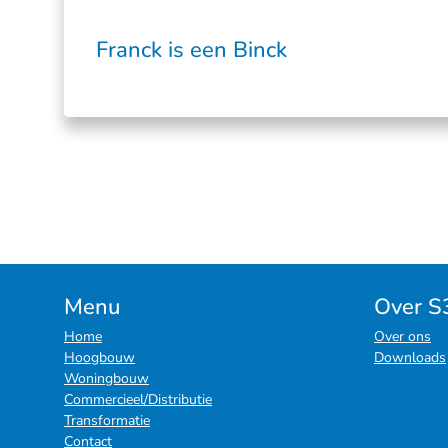
Franck is een Binck
Menu
Over S
Home
Over ons
Hoogbouw
Downloads
Woningbouw
Commercieel/Distributie
Transformatie
Contact