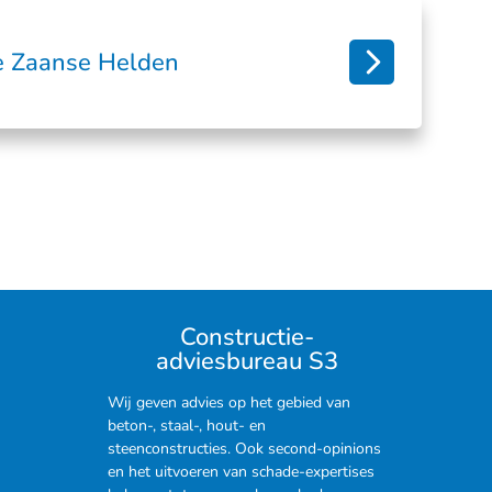
 Zaanse Helden
Constructie-
adviesbureau S3
Wij geven advies op het gebied van
beton-, staal-, hout- en
steenconstructies. Ook second-opinions
en het uitvoeren van schade-expertises